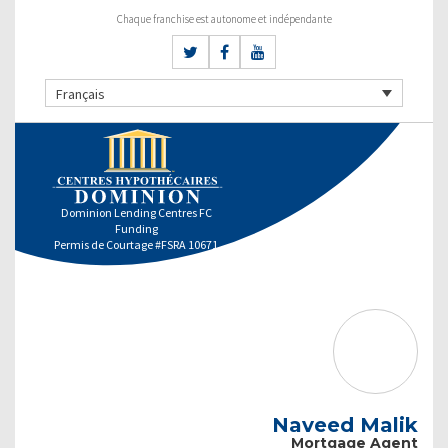
Chaque franchise est autonome et indépendante
Français
Dominion Lending Centres FC
Funding
Permis de Courtage #FSRA 10671
Naveed Malik
Mortgage Agent