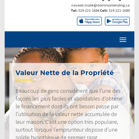
naveed.malik@dominionlending.ca
Tel:
519-221-1684
Cell:
519-221-1684
Valeur Nette de la Propriété
Beaucoup de gens considèrent que l’une des
façons les plus faciles et abordables d’obtenir
le financement dont ils ont besoin passe par
l’utilisation de la valeur nette accumulée de
leur maison. C’est une option très populaire,
surtout lorsque l’emprunteur dispose d’une
solide hypothèque de premier rang.