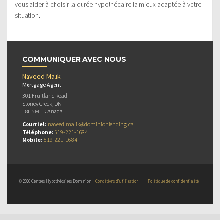
vous aider à choisir la durée hypothécaire la mieux adaptée à votre
situation.
COMMUNIQUER AVEC NOUS
Naveed Malik
Mortgage Agent
301 Fruitland Road
Stoney Creek, ON
L8E 5M1, Canada
Courriel:
naveed.malik@dominionlending.ca
Téléphone:
519-221-1684
Mobile:
519-221-1684
© 2026 Centres Hypothécaires Dominion
Conditions d’utilisation
|
Politique de confidentialité